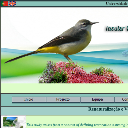
Universidade
Renaturalização e V
This study arises from a context of defining restoration's strategi