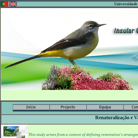
Universidade
Renaturalização e V
This study arises from a context of defining restoration's strategi