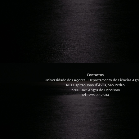
Contactos
Universidade dos Açores - Departamento de Ciências Agrá
Rua Capitão João d'Ávila, São Pedro
9700-042 Angra do Heroísmo
Tel.: 295 332504